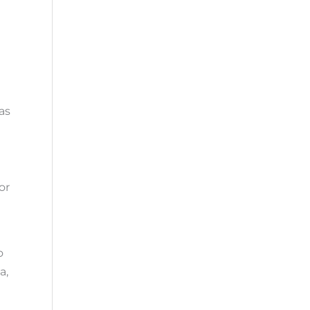
as
or
o
a,