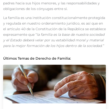
padres hacia sus hijos menores, y las responsabilidades y
obligaciones de los cónyuges entre sí.
La familia es una institución constitucionalmente protegida
y regulada en nuestro ordenamiento jurídico, es así que en
el artículo 40 de la Constitución de la República se establece
expresamente que “
la familia es la base de nuestra sociedad
y el Estado deberá velar por su estabilidad moral y material
para la mejor formación de los hijos dentro de la sociedad.”
Últimos Temas de Derecho de Familia: