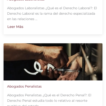
Abogados Laboralistas ¿Qué es el Derecho Laboral?: El
Derecho Laboral es la rama del derecho especializada
en las relaciones ...
Leer Más
Abogados Penalistas
Abogados Penalistas ¿Qué es el Derecho Penal?: El
Derecho Penal estudia todo lo relativo al resorte
punitivo del estado ...