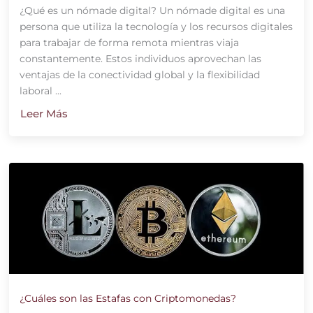
¿Qué es un nómade digital? Un nómade digital es una
persona que utiliza la tecnología y los recursos digitales
para trabajar de forma remota mientras viaja
constantemente. Estos individuos aprovechan las
ventajas de la conectividad global y la flexibilidad
laboral ...
Leer Más
¿Cuáles son las Estafas con Criptomonedas?