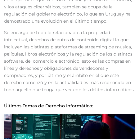
y los ataques cibernéticos, también se ocupa de la
regulación del gobierno electrónico, lo que en Uruguay ha
demostrado una evolución en el último tiempo.
Se encarga de todo lo relacionado a la propiedad
intelectual, derechos de autos de contenido digital lo que
incluyen las distintas plataformas de streaming de musica,
películas, libros electrónicos y la regulación de los distintos
software, del comercio electrónico, esto es las compras en
línea y derechos y obligaciones de vendedores y
compradores, y por último y el ámbito en el que este
derecho comenzó y en la actualidad es más reconocido en
todo aquello que tenga que ver con los delitos informáticos.
Últimos Temas de Derecho Informático: