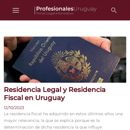
Busc
Ir
al
contenido
Residencia Legal y Residencia
Fiscal en Uruguay
12/10/2023
La residencia fiscal ha adquirido en estos últimos años una
mayor relevancia, la que se explica porque es la
determinación de dicha residencia la que influye