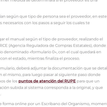
primer medida se determinará si el proveedor es una
rían según que tipo de persona sea el proveedor, en este
necesarios con los pasos a seguir los cuales te
r el manual según el tipo de proveedor, realizando el
 ARCE (Agencia Reguladora de Compras Estatales), donde
ario denominado «formulario 0», con el cual quedará en
con el estado, mientras finaliza el proceso.
rmulario, deberá adjuntar la documentación que se detal
en el mismo, para luego pasar al siguiente paso donde
nos de los
puntos de atención del RUPE
para que un
ión subida al sistema corresponda a la original, y que
.
de forma online por un Escribano del Organismo, momen