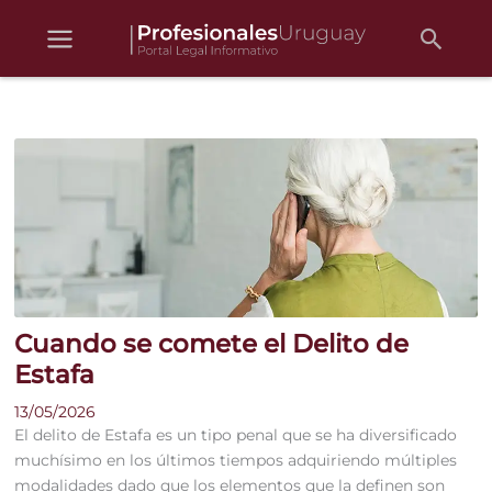
Busc
Ir
al
contenido
Cuando se comete el Delito de
Estafa
13/05/2026
El delito de Estafa es un tipo penal que se ha diversificado
muchísimo en los últimos tiempos adquiriendo múltiples
modalidades dado que los elementos que la definen son