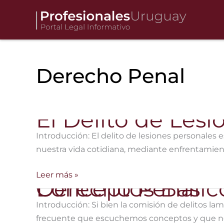
Ir
al
contenido
Derecho Penal
El Delito de Les
Introducción: El delito de lesiones personales
nuestra vida cotidiana, mediante enfrentamiento
El
Leer más »
Conceptos Básicos de Nuestro Derecho Penal
Delito
de
Introducción: Si bien la comisión de delitos l
Lesiones
frecuente que escuchemos conceptos y que no