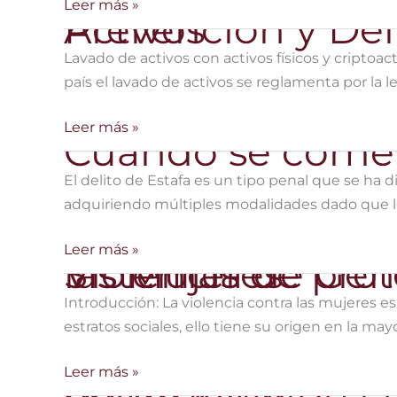
en
Delito
Leer más »
Prevención y Delito de Lavado de Activos
Uruguay
de
Usurpación
Lavado de activos con activos físicos y criptoac
de
país el lavado de activos se reglamenta por la le
Propiedad
Prevención
Leer más »
Cuando se comete
y
Delito
El delito de Estafa es un tipo penal que se ha
de
adquiriendo múltiples modalidades dado que l
Lavado
de
Cuando
Leer más »
Sistemas de proteccion contra la Violencia de Género o Violencia hacia las Mujeres
Activos
se
comete
Introducción: La violencia contra las mujeres 
el
estratos sociales, ello tiene su origen en la mayo
Delito
de
Sistemas
Leer más »
Regulación de la Legítima Defensa en Uruguay
Estafa
de