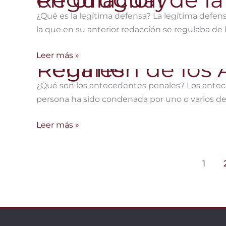
proteccion
¿Qué es la legítima defensa? La legítima defens
contra
la que en su anterior redacción se regulaba de 
la
Violencia
Regulación
Leer más »
Régimen de los Antecedentes Penales
de
de
Género
la
¿Qué son los antecedentes penales? Los antece
o
Legítima
persona ha sido condenada por uno o varios del
Violencia
Defensa
hacia
en
Régimen
Leer más »
las
Uruguay
de
Mujeres
los
1
Antecedentes
Penales