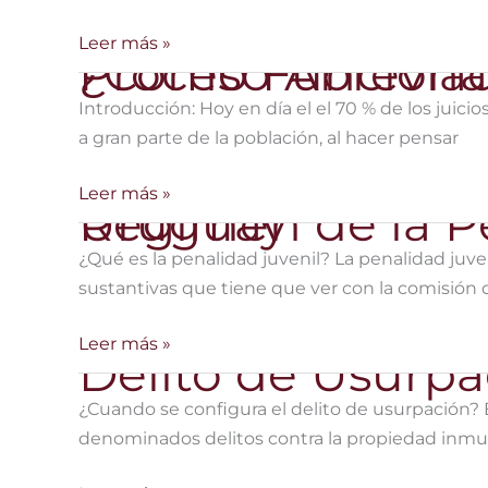
en
Uruguay
Conceptos
Leer más »
¿Cómo Funcionan los Acuerdos en el Proceso Ab
Básicos
de
Introducción: Hoy en día el el 70 % de los juicio
Nuestro
a gran parte de la población, al hacer pensar
Derecho
Penal
¿Cómo
Leer más »
Régimen de la Penalidad Juvenil en Uruguay
Funcionan
los
¿Qué es la penalidad juvenil? La penalidad juv
Acuerdos
sustantivas que tiene que ver con la comisión de
en
el
Régimen
Leer más »
Delito de Usurp
Proceso
de
Abreviado?
la
¿Cuando se configura el delito de usurpación? 
Penalidad
denominados delitos contra la propiedad inmue
Juvenil