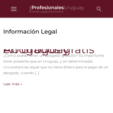
Ir
Busc
al
contenido
Información Legal
Abogados gratis en Uruguay
¿Cómo puedo tener un abogado gratuito? Es importante
tener presente que en Uruguay, y en determinadas
circunstancias aquel que no tiene dinero para el pago de un
abogado, cuando […]
Abogados
Leer más »
gratis
en
Uruguay